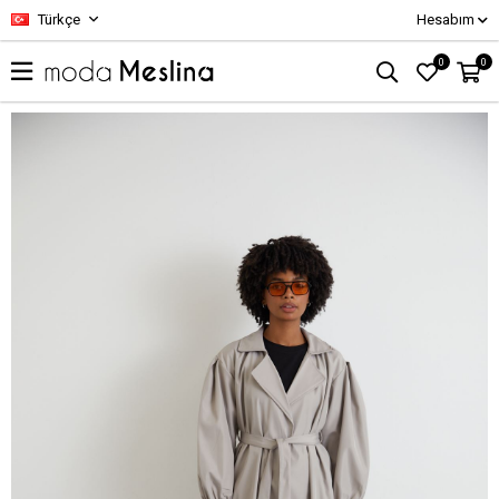
Türkçe
Hesabım
0
0