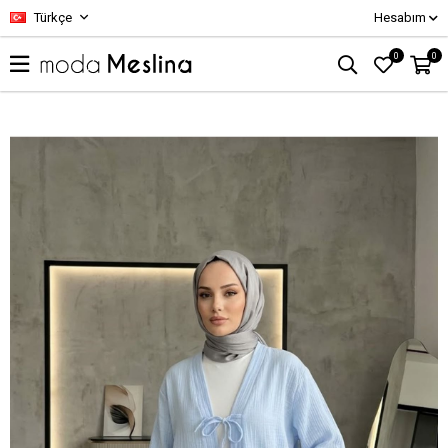
Türkçe
Hesabım
0
0