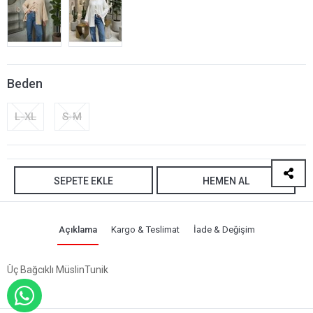
Beden
L-XL
S-M
SEPETE EKLE
HEMEN AL
Açıklama
Kargo & Teslimat
İade & Değişim
Üç Bağcıklı MüslinTunik
WHATSAPP İLE SİPARİŞ VER