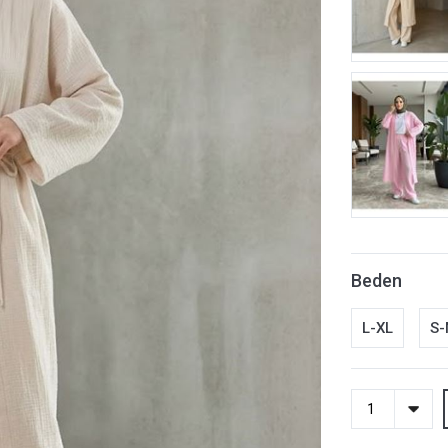
Beden
L-XL
S