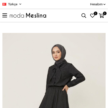
Türkçe
Hesabım
0
0