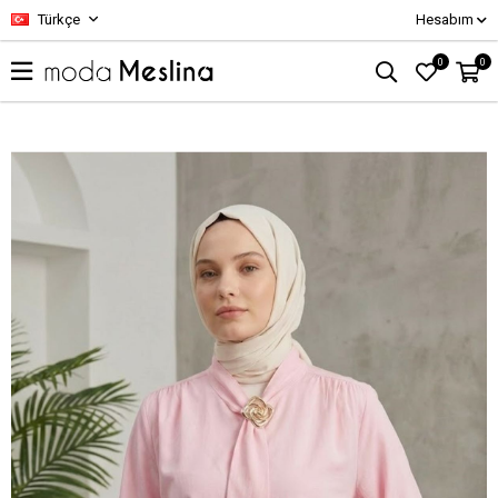
Türkçe
Hesabım
0
0