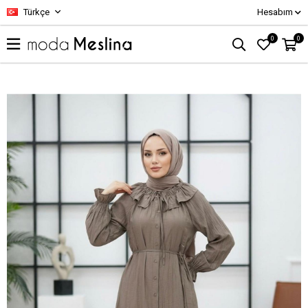
Türkçe
Hesabım
0
0