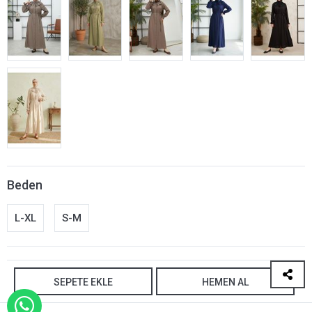
Beden
L-XL
S-M
SEPETE EKLE
HEMEN AL
WHATSAPP İLE SİPARİŞ VER