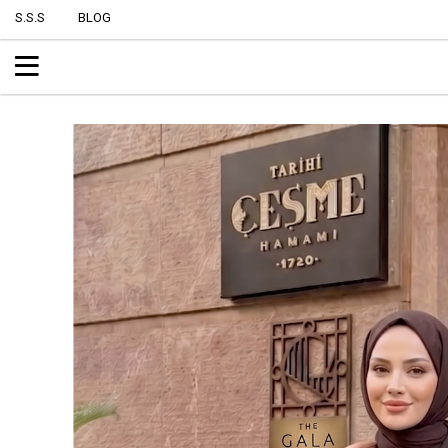
S.S.S
BLOG