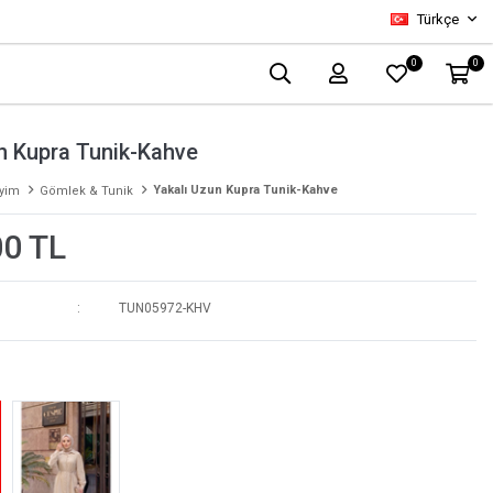
Türkçe
0
0
n Kupra Tunik-Kahve
Yakalı Uzun Kupra Tunik-Kahve
iyim
Gömlek & Tunik
00 TL
TUN05972-KHV