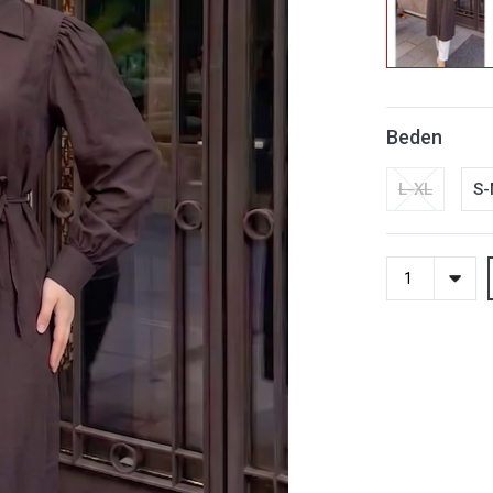
Beden
L-XL
S