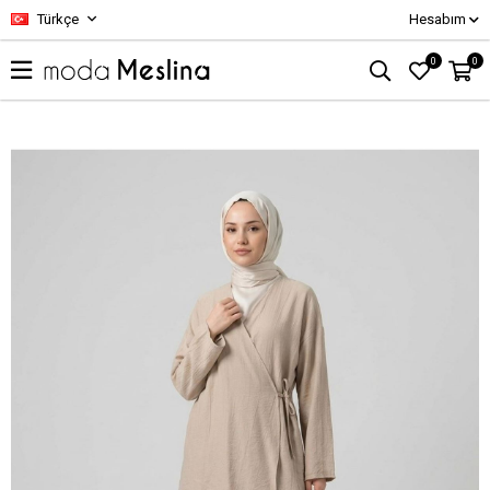
Türkçe
Hesabım
0
0