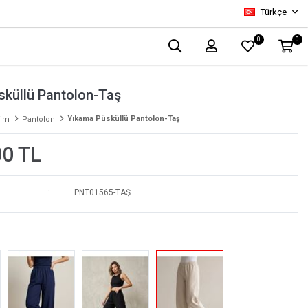
Türkçe
0
0
sküllü Pantolon-Taş
Yıkama Püsküllü Pantolon-Taş
yim
Pantolon
00 TL
PNT01565-TAŞ