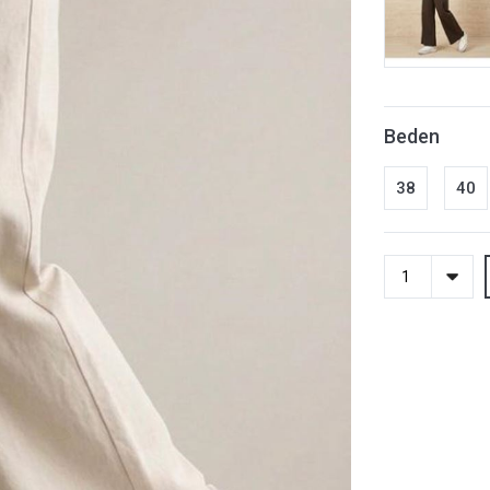
Beden
38
40