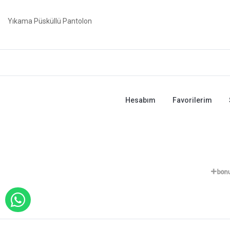
Yıkama Püsküllü Pantolon
Hesabım
Favorilerim
WHATSAPP İLE SİPARİŞ VER