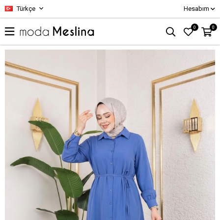
Türkçe
Hesabım
0
0