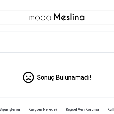
Sonuç Bulunamadı!
Siparişlerim
Kargom Nerede?
Kişisel Veri Koruma
Kul