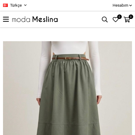
Türkçe
Hesabım
0
0