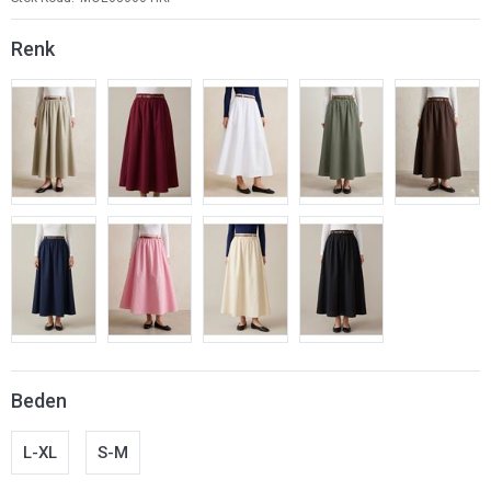
Renk
Beden
L-XL
S-M