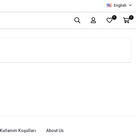
English
0
0
Kullanım Koşulları
About Us