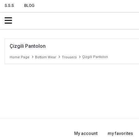
S.S.S
BLOG
Çizgili Pantolon
Çizgili Pantolon
Home Page
Bottom Wear
Trousers
My account
my favorites