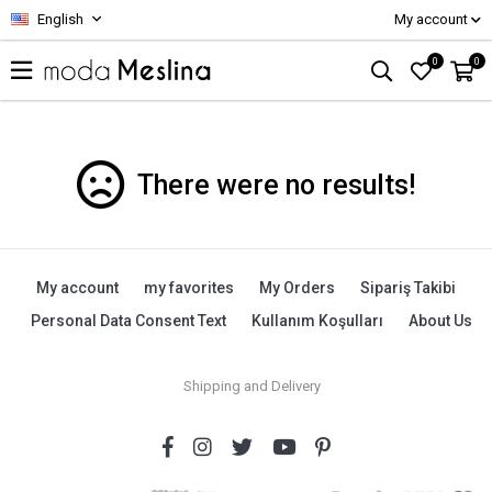
English
My account
0
0
There were no results!
My account
my favorites
My Orders
Sipariş Takibi
Personal Data Consent Text
Kullanım Koşulları
About Us
Shipping and Delivery