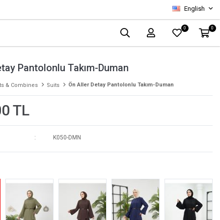
English
0
0
Detay Pantolonlu Takım-Duman
Ön Aller Detay Pantolonlu Takım-Duman
ts & Combines
Suits
00 TL
K050-DMN