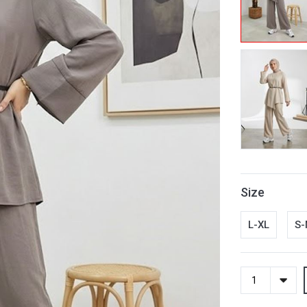
Size
L-XL
S