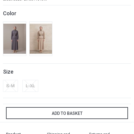
Color
Size
S-M
L-XL
ADD TO BASKET