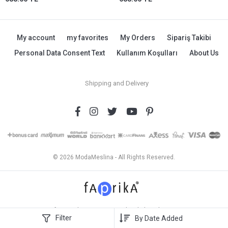
My account
my favorites
My Orders
Sipariş Takibi
Personal Data Consent Text
Kullanım Koşulları
About Us
Shipping and Delivery
© 2026 ModaMeslina - All Rights Reserved.
Profesyonel
e-ticaret
sistemleri ile hazırlanmıştır.
Filter