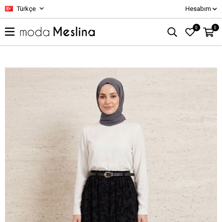
Türkçe
Hesabım
0
0