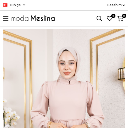
Türkçe
Hesabım
0
0