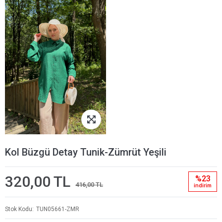
Kol Büzgü Detay Tunik-Zümrüt Yeşili
320,00 TL
%23
416,00 TL
i̇ndi̇ri̇m
Stok Kodu
TUN05661-ZMR