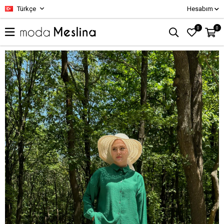
Türkçe
Hesabım
0
0