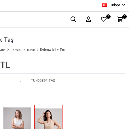
Türkçe
0
0
ik-Taş
Kolsuz İçlik-Taş
iyim
Gömlek & Tunik
 TL
TUN05891-TAŞ