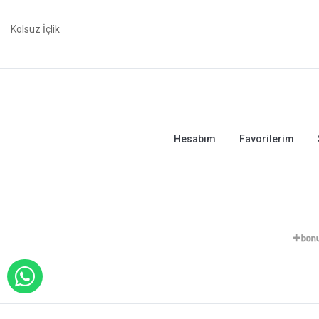
Kolsuz İçlik
Hesabım
Favorilerim
WHATSAPP İLE SİPARİŞ VER