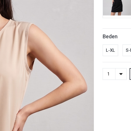
Beden
L-XL
S