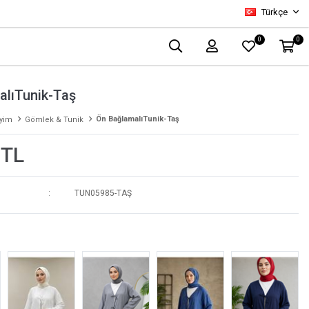
Türkçe
0
0
alıTunik-Taş
Ön BağlamalıTunik-Taş
iyim
Gömlek & Tunik
 TL
TUN05985-TAŞ