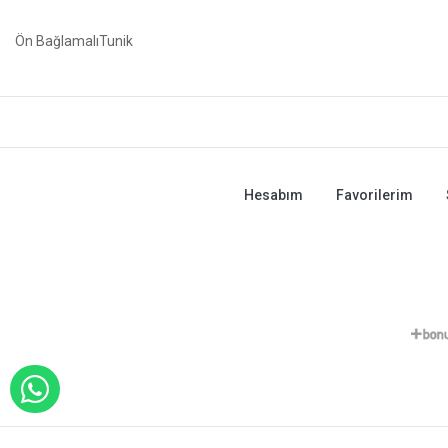
Ön BağlamalıTunik
Hesabım
Favorilerim
WHATSAPP İLE SİPARİŞ VER