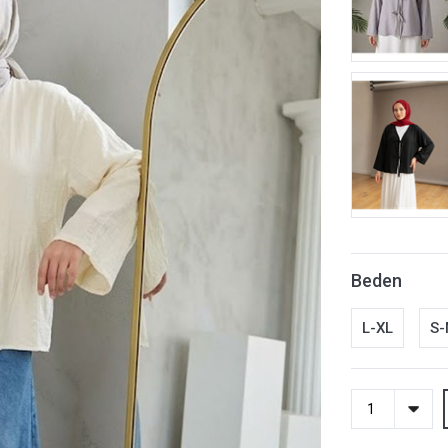
Beden
L-XL
S