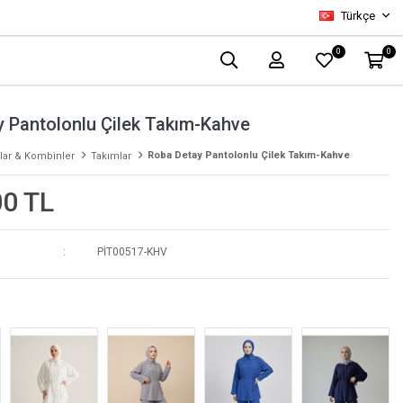
Türkçe
0
0
 Pantolonlu Çilek Takım-Kahve
Roba Detay Pantolonlu Çilek Takım-Kahve
lar & Kombinler
Takımlar
00 TL
PİT00517-KHV