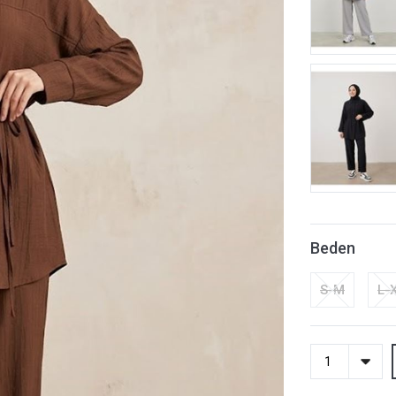
Beden
S-M
L-