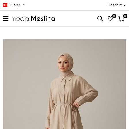
Türkçe
Hesabım
0
0