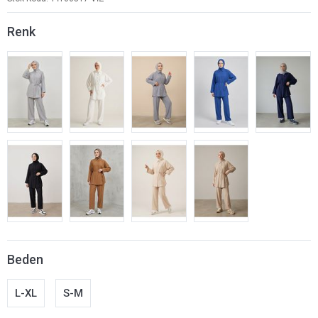
Renk
Beden
L-XL
S-M