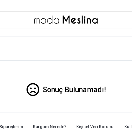
Sonuç Bulunamadı!
Siparişlerim
Kargom Nerede?
Kişisel Veri Koruma
Kul