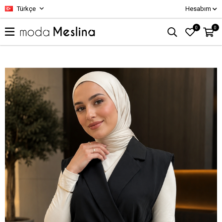
Türkçe
Hesabım
0
0