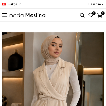
Türkçe
Hesabım
0
0