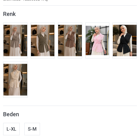
Renk
Beden
L-XL
S-M