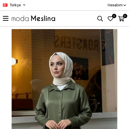
Türkçe
Hesabım
0
0