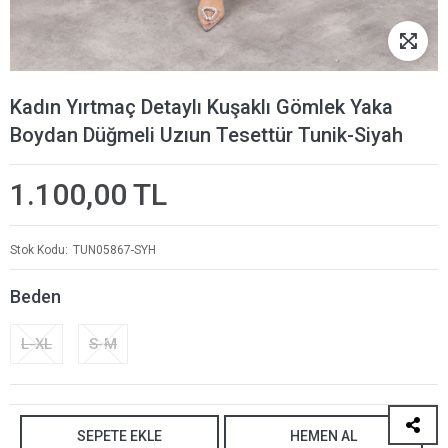
Kadın Yırtmaç Detaylı Kuşaklı Gömlek Yaka
Boydan Düğmeli Uzıun Tesettür Tunik-Siyah
1.100,00 TL
Stok Kodu
TUN05867-SYH
Beden
L-XL
S-M
SEPETE EKLE
HEMEN AL