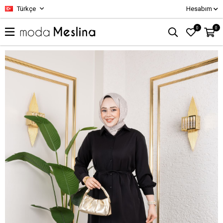
Türkçe
Hesabım
0
0