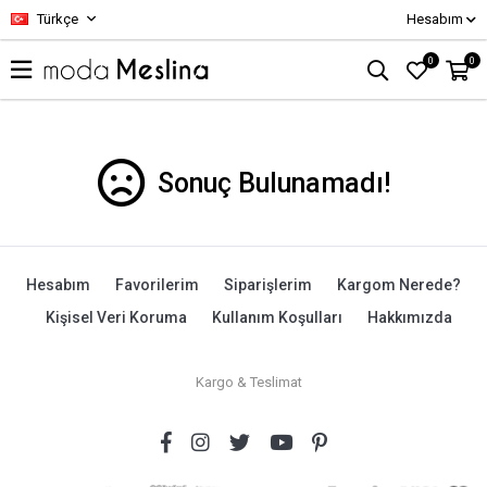
Türkçe
Hesabım
0
0
Sonuç Bulunamadı!
Hesabım
Favorilerim
Siparişlerim
Kargom Nerede?
Kişisel Veri Koruma
Kullanım Koşulları
Hakkımızda
Kargo & Teslimat