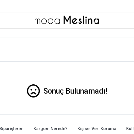
Sonuç Bulunamadı!
Siparişlerim
Kargom Nerede?
Kişisel Veri Koruma
Kul