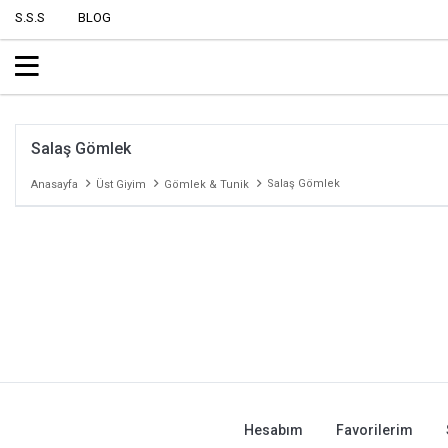
S.S.S
BLOG
Salaş Gömlek
Salaş Gömlek
Anasayfa
Üst Giyim
Gömlek & Tunik
Hesabım
Favorilerim