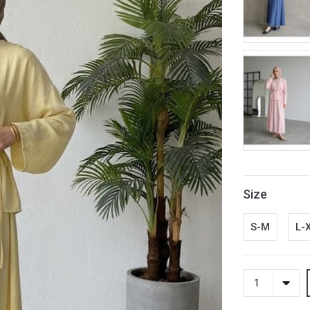
Size
S-M
L-