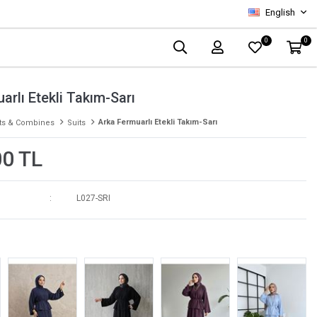
English
0
0
arlı Etekli Takım-Sarı
Arka Fermuarlı Etekli Takım-Sarı
ts & Combines
Suits
00 TL
L027-SRI