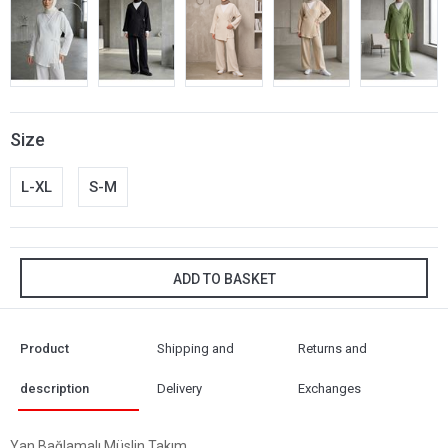
Size
L-XL
S-M
ADD TO BASKET
Product
Shipping and
Returns and
description
Delivery
Exchanges
Yan Bağlamalı Müslin Takım