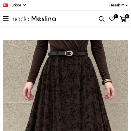
Türkçe
Hesabım
0
0