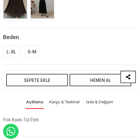
Beden
L-XL
S-M
SEPETE EKLE
HEMEN AL
Açıklama
Kargo & Teslimat
İade & Değişim
Flok Baskı Tül Etek
WHATSAPP İLE SİPARİŞ VER