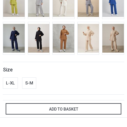
Size
L-XL
S-M
ADD TO BASKET