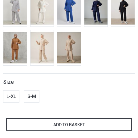
Size
L-XL
S-M
ADD TO BASKET