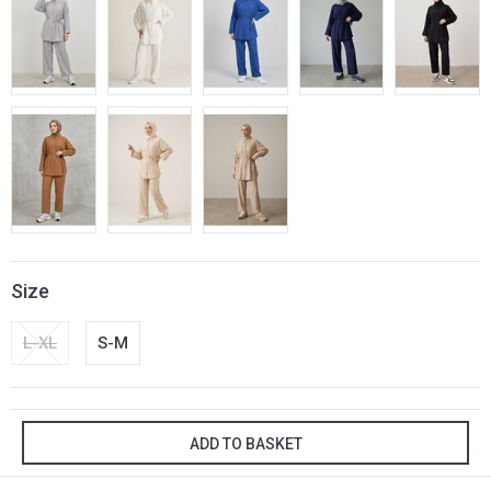
Size
L-XL
S-M
ADD TO BASKET