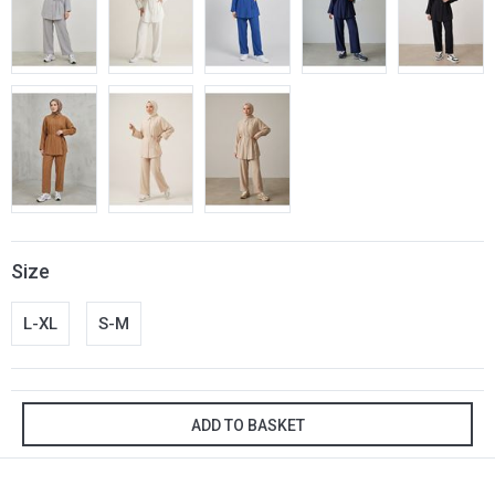
Size
L-XL
S-M
ADD TO BASKET