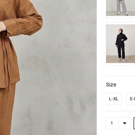
Size
L-XL
S