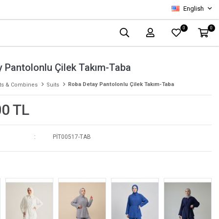
English
0
0
 Pantolonlu Çilek Takım-Taba
Roba Detay Pantolonlu Çilek Takım-Taba
ts & Combines
Suits
00 TL
PİT00517-TAB